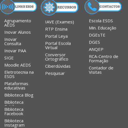
Agrupamento
Escola ESDS
IAVE (Exames)
AEDS
Min. Educação
RTP Ensina
Inovar Alunos
DGEsTE
Portal Leya
Inovar
DGES
Portal Escola
Consulta
Virtual
ANQEP
Inovar PAA
Conversor
RCA-Centro de
SIGE
Ortográfico
Formação
Moodle AEDS
Ciberdúvidas
Contador de
Eletrotecnia na
Visitas
Pesquisar
ESDS
Plataformas
educativas
Biblioteca Blog
Biblioteca
Catálogo
Biblioteca
Facebook
Biblioteca
Instagram