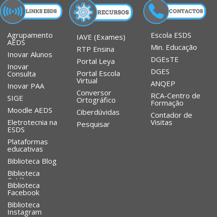
Agrupamento
Escola ESDS
IAVE (Exames)
AEDS
Min. Educação
RTP Ensina
Inovar Alunos
DGEsTE
Portal Leya
Inovar
DGES
Portal Escola
Consulta
Virtual
ANQEP
Inovar PAA
Conversor
RCA-Centro de
SIGE
Ortográfico
Formação
Moodle AEDS
Ciberdúvidas
Contador de
Eletrotecnia na
Visitas
Pesquisar
ESDS
Plataformas
educativas
Biblioteca Blog
Biblioteca
Catálogo
Biblioteca
Facebook
Biblioteca
Instagram