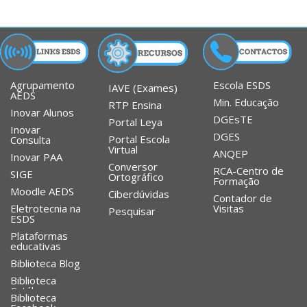
Agrupamento
Escola ESDS
IAVE (Exames)
AEDS
Min. Educação
RTP Ensina
Inovar Alunos
DGEsTE
Portal Leya
Inovar
DGES
Portal Escola
Consulta
Virtual
ANQEP
Inovar PAA
Conversor
RCA-Centro de
SIGE
Ortográfico
Formação
Moodle AEDS
Ciberdúvidas
Contador de
Eletrotecnia na
Visitas
Pesquisar
ESDS
Plataformas
educativas
Biblioteca Blog
Biblioteca
Catálogo
Biblioteca