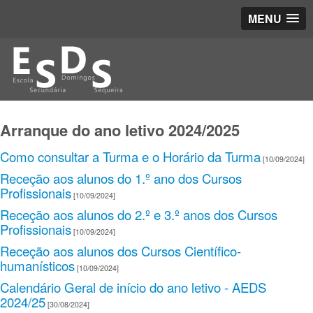
MENU
Arranque do ano letivo 2024/2025
Como consultar a Turma e o Horário da Turma
[10/09/2024]
Receção aos alunos do 1.º ano dos Cursos
Profissionais
[10/09/2024]
Receção aos alunos do 2.º e 3.º anos dos Cursos
Profissionais
[10/09/2024]
Receção aos alunos dos Cursos Científico-
humanísticos
[10/09/2024]
Calendário Geral de início do ano letivo - AEDS
2024/25
[30/08/2024]