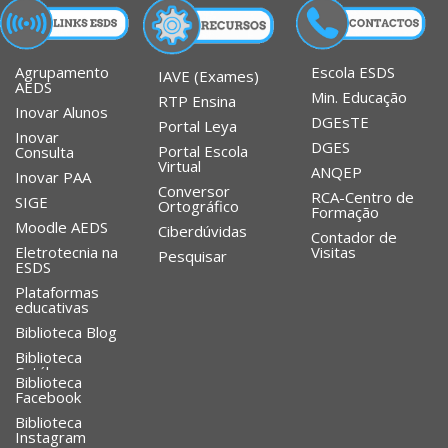
Agrupamento
Escola ESDS
IAVE (Exames)
AEDS
Min. Educação
RTP Ensina
Inovar Alunos
DGEsTE
Portal Leya
Inovar
DGES
Portal Escola
Consulta
Virtual
ANQEP
Inovar PAA
Conversor
RCA-Centro de
SIGE
Ortográfico
Formação
Moodle AEDS
Ciberdúvidas
Contador de
Eletrotecnia na
Visitas
Pesquisar
ESDS
Plataformas
educativas
Biblioteca Blog
Biblioteca
Catálogo
Biblioteca
Facebook
Biblioteca
Instagram