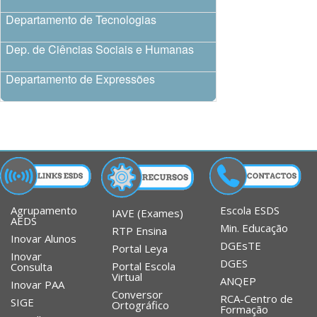
Departamento de Tecnologias
Dep. de Ciências Sociais e Humanas
Departamento de Expressões
Agrupamento
Escola ESDS
IAVE (Exames)
AEDS
Min. Educação
RTP Ensina
Inovar Alunos
DGEsTE
Portal Leya
Inovar
DGES
Portal Escola
Consulta
Virtual
ANQEP
Inovar PAA
Conversor
RCA-Centro de
SIGE
Ortográfico
Formação