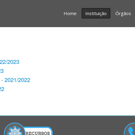
Home
Instituição
Órgãos
022/2023
23
 - 2021/2022
22