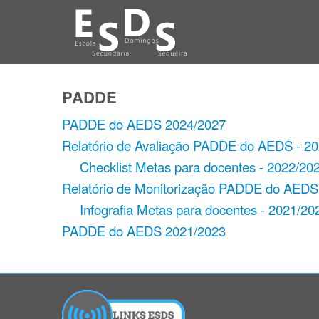
PADDE
PADDE do AEDS 2024/2027
Relatório de Avaliação PADDE do AEDS - 2
Checklist Metas para docentes - 2022/20
Relatório de Monitorização PADDE do AEDS
Infografia Metas para docentes - 2021/20
PADDE do AEDS 2021/2023