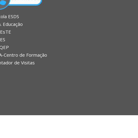
cola ESDS
n. Educação
EsTE
ES
QEP
A-Centro de Formação
tador de Visitas