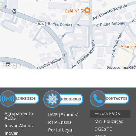
D
Dados do mapa ©20
Agrupamento
Escola ESDS
IAVE (Exames)
AEDS
Min. Educação
RTP Ensina
Inovar Alunos
DGEsTE
Portal Leya
Inovar