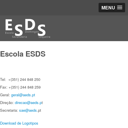
MENU
Escola ESDS
Tel: +(351) 244 848 250
Fax: +(351) 244 848 259
Geral:
geral@aeds.pt
Direção:
direcao@aeds.p
t
Secretaria:
sae@aeds.
pt
Download de Logotipos