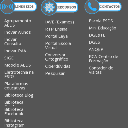
Agrupamento
Escola ESDS
IAVE (Exames)
AEDS
Min. Educação
RTP Ensina
Inovar Alunos
DGEsTE
Portal Leya
Inovar
DGES
Portal Escola
Consulta
Virtual
ANQEP
Inovar PAA
Conversor
RCA-Centro de
SIGE
Ortográfico
Formação
Moodle AEDS
Ciberdúvidas
Contador de
Eletrotecnia na
Visitas
Pesquisar
ESDS
Plataformas
educativas
Biblioteca Blog
Biblioteca
Catálogo
Biblioteca
Facebook
Biblioteca
Instagram