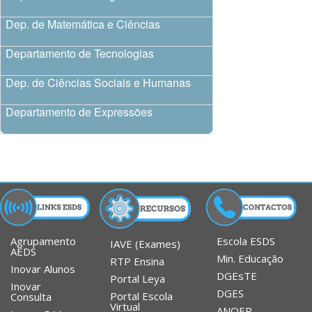
Dep. de Matemática e Ciências
Departamento de Tecnologias
Dep. de Ciências Sociais e Humanas
Departamento de Expressões
Agrupamento
Escola ESDS
IAVE (Exames)
AEDS
Min. Educação
RTP Ensina
Inovar Alunos
DGEsTE
Portal Leya
Inovar
DGES
Portal Escola
Consulta
Virtual
ANQEP