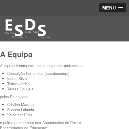
MENU
A Equipa
A equipa é composta pelos seguintes professores:
Conceição Fernandes (coordenadora)
Isabel Silva
Telma Jordão
Teresa Gouveia
pelos Psicólogos:
Cristina Marques
Susana Lalanda
Valdemar Pires
e pelo representante das Associações de Pais e
Encarregados de Educação: