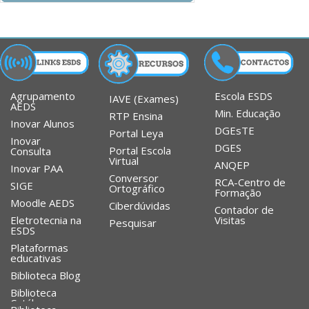
Agrupamento
Escola ESDS
IAVE (Exames)
AEDS
Min. Educação
RTP Ensina
Inovar Alunos
DGEsTE
Portal Leya
Inovar
DGES
Portal Escola
Consulta
Virtual
ANQEP
Inovar PAA
Conversor
RCA-Centro de
SIGE
Ortográfico
Formação
Moodle AEDS
Ciberdúvidas
Contador de
Eletrotecnia na
Visitas
Pesquisar
ESDS
Plataformas
educativas
Biblioteca Blog
Biblioteca
Catálogo